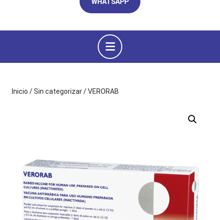
WHATSAPP
Botón
de
apertura
Inicio
/
Sin categorizar
/ VERORAB