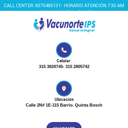
Saltar
CALL CENTER: 6075485131- HORARIO ATENCIÓN 7:30 AM
al
a 12:00M - 2:00 PM - 5:30 PM
contenido
Saltar
Instagram
Twitter
Facebook
al
contenido
Celular:
315 3820745- 315 2805742
Ubicación
Calle 2N# 1E-115 Barrio. Quinta Bosch